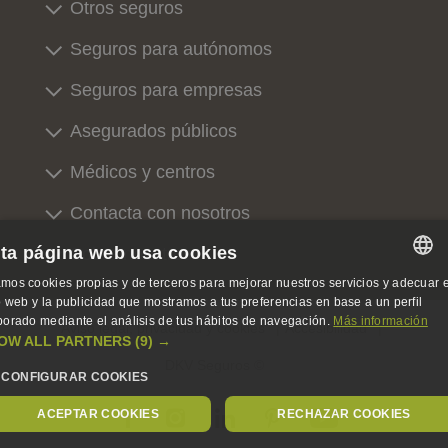
Otros seguros
Seguros para autónomos
Seguros para empresas
Asegurados públicos
Médicos y centros
Contacta con nosotros
ta página web usa cookies
Sobre nosotros
mos cookies propias y de terceros para mejorar nuestros servicios y adecuar e
SPANISH
io web y la publicidad que mostramos a tus preferencias en base a un perfil
borado mediante el análisis de tus hábitos de navegación.
Más información
Aviso legal, privacidad y cookies
Accesibilidad
SPANISH
OW ALL PARTNERS
(9) →
DKV Seguros ©
ENGLISH
CONFIGURAR COOKIES
GERMAN
ACEPTAR COOKIES
RECHAZAR COOKIES