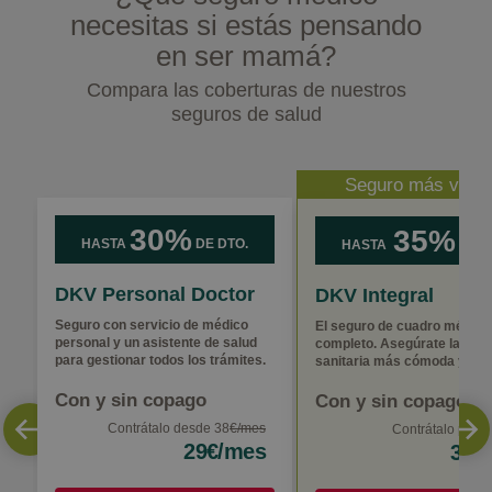
necesitas si estás pensando
en ser mamá?
Compara las coberturas de nuestros
seguros de salud
Seguro más vend
30%
35%
HASTA
DE DTO.
HASTA
DE D
DKV Personal Doctor
DKV Integral
Seguro con servicio de médico
El seguro de cuadro médic
personal y un asistente de salud
completo. Asegúrate la asis
para gestionar todos los trámites.
sanitaria más cómoda y ráp
Con y sin copago
Con y sin copago
Contrátalo desde 38
€/mes
Contrátalo por
5
29€/mes
33€