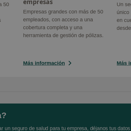
empresas
a 50
Un se
Empresas grandes con más de 50
único
empleados, con acceso a una
s
en cue
cobertura completa y una
desde 
herramienta de gestión de pólizas.
Más información
Más i
a?
ar un seguro de salud para tu empresa, déjanos tus datos