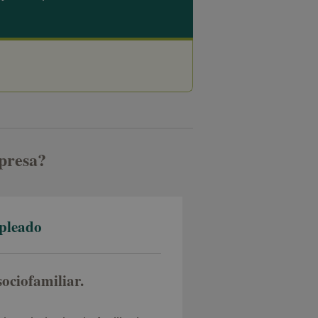
mpresa?
mpleado
sociofamiliar.