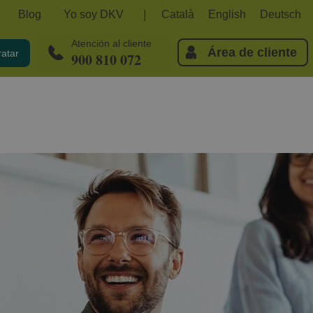
Blog
Yo soy DKV
Català
English
Deutsch
Atención al cliente
Área de cliente
ratar
900 810 072