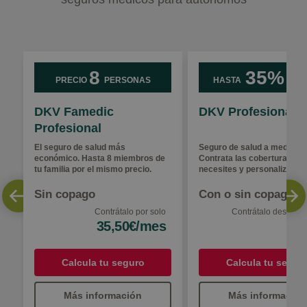
8
35%
PRECIO
PERSONAS
HASTA
DE D
DKV Famedic
DKV Profesional
Profesional
El seguro de salud más
Seguro de salud a medida.
económico. Hasta 8 miembros de
Contrata las coberturas qu
tu familia por el mismo precio.
necesites y personaliza tu 
Sin copago
Con o sin copago
Contrátalo por solo
Contrátalo desde
1
35,50€/mes
8€
Calcula tu seguro
Calcula tu segur
Más información
Más información