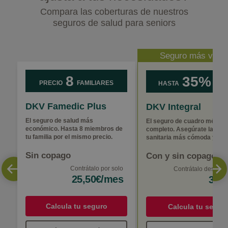
Compara las coberturas de nuestros
seguros de salud para seniors
Seguro más vend
8
35%
PRECIO
FAMILIARES
HASTA
DE D
DKV Famedic Plus
DKV Integral
El seguro de salud más
El seguro de cuadro médic
económico. Hasta 8 miembros de
completo. Asegúrate la asis
tu familia por el mismo precio.
sanitaria más cómoda y ráp
Sin copago
Con y sin copago
Contrátalo por solo
Contrátalo desde
5
25,50€/mes
33€
Calcula tu seguro
Calcula tu segur