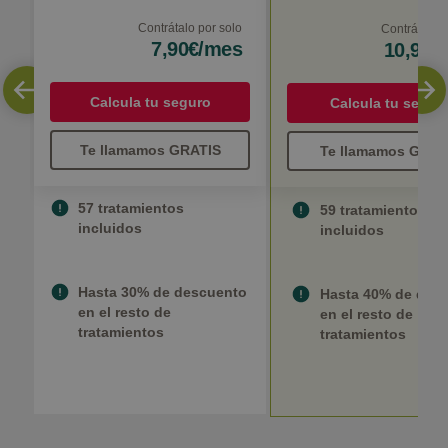
Contrátalo por solo
Contrátalo p
7,90€/mes
10,90€
Calcula tu seguro
Calcula tu segur
Te llamamos GRATIS
Te llamamos GRAT
57 tratamientos
59 tratamientos
incluidos
incluidos
Hasta 30% de descuento
Hasta 40% de des
en el resto de
en el resto de
tratamientos
tratamientos