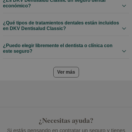
¿Es DKV Dentisalud Classic un seguro dental
económico?
¿Qué tipos de tratamientos dentales están incluidos
en DKV Dentisalud Classic?
¿Puedo elegir libremente el dentista o clínica con
este seguro?
frequently asked questions
Ver más
¿Necesitas ayuda?
Si estás pensando en contratar un seguro y tienes