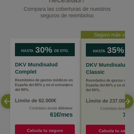
Compara las coberturas de nuestros
seguros de reembolso
Seguro más vend
30%
35%
HASTA
DE DTO.
HASTA
DE D
DKV Mundisalud
DKV Mundisalud
Complet
Classic
Reembolso de gastos médicos en
Reembolso de gastos médic
España del 80% y en el extranjero
España del 80% y en el extr
del 90%.
del 90%.
Límite de 62.000€
Límite de 237.000€
Contrátalo desde
88€/mes
Contrátalo desde
11
61€/mes
71€
Calcula tu seguro
Calcula tu segur