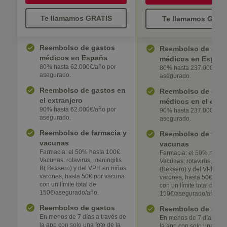
Te llamamos GRATIS
Te llamamos GRAT
Reembolso de gastos
Reembolso de gas
médicos en España
médicos en Españ
80% hasta 62.000€/año por
80% hasta 237.000€/añ
asegurado.
asegurado.
Reembolso de gastos en
Reembolso de gas
el extranjero
médicos en el extra
90% hasta 62.000€/año por
90% hasta 237.000€/añ
asegurado.
asegurado.
Reembolso de farmacia y
Reembolso de farm
vacunas
vacunas
Farmacia: el 50% hasta 100€.
Farmacia: el 50% hasta
Vacunas: rotavirus, meningitis
Vacunas: rotavirus, meni
B( Bexsero) y del VPH en niños
(Bexsero) y del VPH en 
varones, hasta 50€ por vacuna
varones, hasta 50€ por
con un límite total de
con un límite total de
150€/asegurado/año.
150€/asegurado/año.
Reembolso de gastos
Reembolso de gas
En menos de 7 días a través de
En menos de 7 días a tr
la app con solo una foto de la
la app con solo una foto