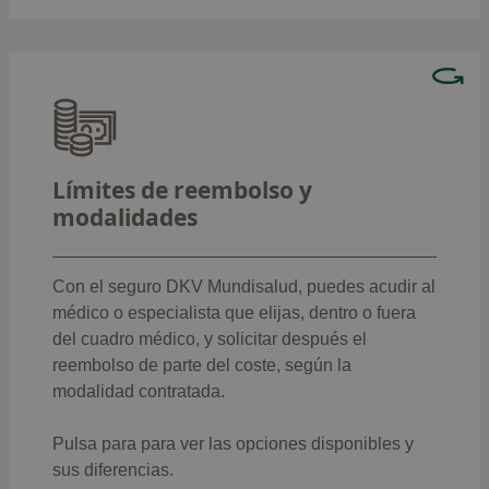
Consulta los límites de reembolso para médicos
o centros fuera del cuadro médico de DKV, que
varían según la modalidad contratada:
Límites de reembolso y
: límite global
DKV Mundisalud Complet
modalidades
de 62.000 euros.
: límite global
DKV Mundisalud Classic
de 237.000 euros.
Con el seguro DKV Mundisalud, puedes acudir al
: límite global de
DKV Mundisalud Élite
médico o especialista que elijas, dentro o fuera
310.000 euros.
del cuadro médico, y solicitar después el
reembolso de parte del coste, según la
Ver límites de reembolso
modalidad contratada.
Pulsa para para ver las opciones disponibles y
sus diferencias.