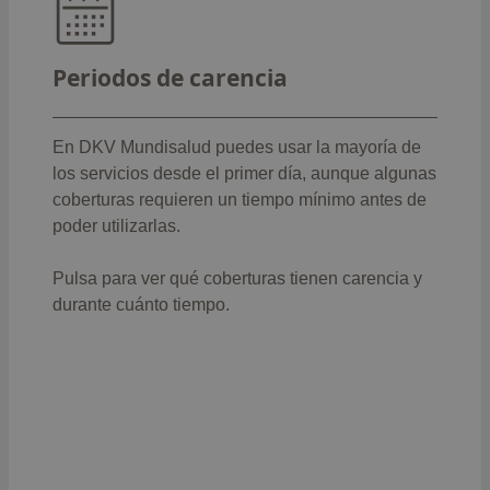
como:
: 12 meses
Trasplantes
Periodos de carencia
Intervenciones quirúrgicas,
: 8 meses
hospitalización y prótesis
Partos (excepto partos prematuros o
En DKV Mundisalud puedes usar la mayoría de
: 8 meses
cesárea)
los servicios desde el primer día, aunque algunas
Actos e Intervenciones quirúrgicas
coberturas requieren un tiempo mínimo antes de
: 6 meses
ambulatorias
poder utilizarlas.
: 6
Medios diagnósticos de alta tecnología
meses
Pulsa para ver qué coberturas tienen carencia
y
: 6
Estudio biomecánico de la marcha
durante cuánto tiempo.
meses
:
Protonterapia en tumores pediátricos
8 meses
: 12
Asistencia sanitaria por VIH/SIDA
meses
: 6 meses
Sesiones de psicoterapia