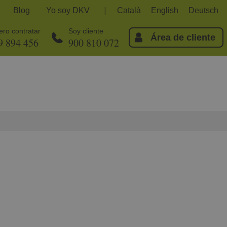
Blog
Yo soy DKV
Català
English
Deutsch
ero contratar
Soy cliente
Área de cliente
9 894 456
900 810 072