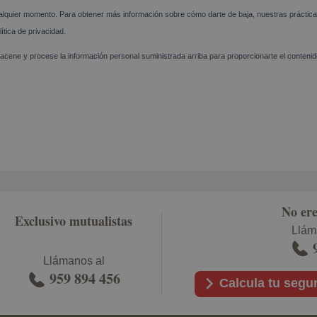
No ere
Exclusivo mutualistas
Llám
Llámanos al
959 894 456
Calcula tu segu