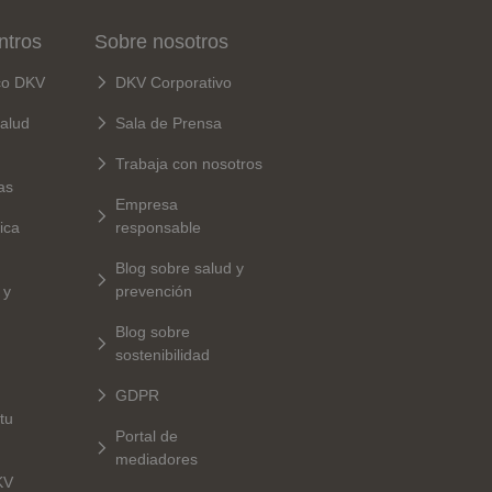
ntros
Sobre nosotros
co DKV
DKV Corporativo
alud
Sala de Prensa
Trabaja con nosotros
as
Empresa
ica
responsable
Blog sobre salud y
 y
prevención
Blog sobre
sostenibilidad
GDPR
tu
Portal de
mediadores
KV