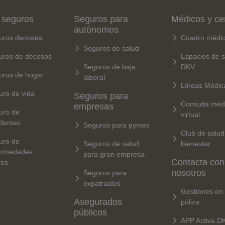
 seguros
Seguros para
Médicos y ce
autónomos
uros dentales
Cuadro médi
Seguros de salud
uros de decesos
Espacios de s
Seguros de baja
DKV
uros de hogar
laboral
Líneas Médic
uro de vida
Seguros para
Consulta méd
empresas
uro de
virtual
dentes
Seguros para pymes
Club de salud
uro de
Seguros de salud
bienestar
ermedades
para gran empresa
Contacta con
ves
nosotros
Seguros para
expatriados
Gestiones en 
Asegurados
póliza
públicos
APP Activa D