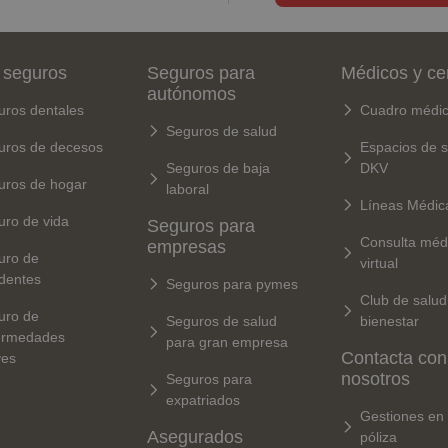
 seguros
Seguros para
Médicos y ce
autónomos
uros dentales
Cuadro médi
Seguros de salud
uros de decesos
Espacios de s
Seguros de baja
DKV
uros de hogar
laboral
Líneas Médic
uro de vida
Seguros para
Consulta méd
empresas
uro de
virtual
dentes
Seguros para pymes
Club de salud
uro de
Seguros de salud
bienestar
ermedades
para gran empresa
Contacta con
ves
nosotros
Seguros para
expatriados
Gestiones en 
Asegurados
póliza