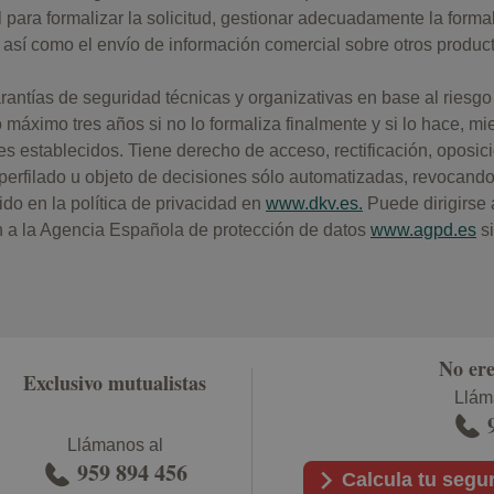
l para formalizar la solicitud, gestionar adecuadamente la formal
, así como el envío de información comercial sobre otros produ
antías de seguridad técnicas y organizativas en base al riesgo
áximo tres años si no lo formaliza finalmente y si lo hace, mie
es establecidos. Tiene derecho de acceso, rectificación, oposici
r perfilado u objeto de decisiones sólo automatizadas, revocan
do en la política de privacidad en
www.dkv.es.
Puede dirigirse
 a la Agencia Española de protección de datos
www.agpd.es
si
No ere
Exclusivo mutualistas
Llám
Llámanos al
959 894 456
Calcula tu segu