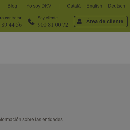
Blog
Yo soy DKV
Català
English
Deutsch
ro contratar
Soy cliente
Área de cliente
 89 44 56
900 81 00 72
información sobre las entidades