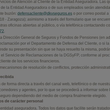
icios de Atención al Cliente de la Entidad Aseguradora. Las q
ón de la Entidad Aseguradora o de sus empleados serán atendida
ente buzón:
defensacliente@dkvseguros.es
o por correo postal a 
 - Zaragoza); asimismo a través del formulario que se encuentr
as oficinas abiertas al público, o vía telefónica contactando c
72
.
la Dirección General de Seguros y Fondos de Pensiones (en a
reclamación por el Departamento de Defensa del Cliente, o si la
esde su presentación sin que se haya resuelto la misma, podrán
te el Servicio de Reclamaciones de la DGSyFP, conforme al proc
liente de los servicios financieros.
s mecanismos de resolución de conflictos, protección administrativ
recibida
 forma directa a través del canal web, telefónico o de nuestra
corredores y agentes, por lo que se procederá a informar sobre 
e seguro dependiendo del medio de compra finalmente elegido.
os de carácter personal
 entidad aseguradora. Todos los datos que facilite serán tratado