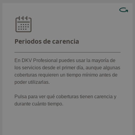
Hay coberturas que no podrás usar el primer día,
como:
: 12 meses
Trasplantes
Periodos de carencia
Intervenciones quirúrgicas,
: 8 meses
hospitalización y prótesis
Partos (excepto partos prematuros o
En DKV Profesional puedes usar la mayoría de
: 8 meses
cesárea)
los servicios desde el primer día, aunque algunas
Actos e Intervenciones quirúrgicas
coberturas requieren un tiempo mínimo antes de
: 6 meses
ambulatorias
poder utilizarlas.
: 6
Medios diagnósticos de alta tecnología
meses
Pulsa para ver qué coberturas tienen carencia
y
: 6
Estudio biomecánico de la marcha
durante cuánto tiempo.
meses
:
Protonterapia en tumores pediátricos
8 meses
: 12
Asistencia sanitaria por VIH/SIDA