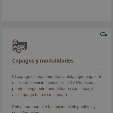
meses
: 6 meses
Sesiones de psicoterapia
Elige la modalidad que más te convenga:
: Complet (13,50€ consulta
Con copago alto
medicina general y 23€ otras
Copagos y modalidades
especialidades)
: Classic (2,30€ consulta
Con copago bajo
medicina general y 3,50€ otras
El copago es una pequeña cantidad que pagas al
especialidades)
utilizar un servicio médico. En DKV Profesional
: Élite (0€, todo incluido)
Sin copago
puedes elegir entre modalidades con copago
alto, copago bajo o sin copago.
Ver copagos
Pulsa para para ver las opciones disponibles y
sus diferencias.