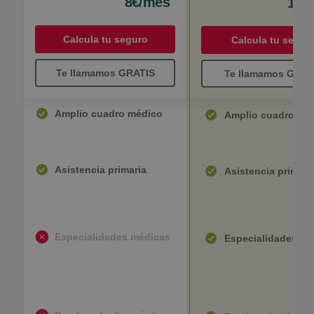
8€/mes
17€
Calcula tu seguro
Calcula tu segur
Te llamamos GRATIS
Te llamamos GRAT
Amplio cuadro médico
Amplio cuadro mé
Asistencia primaria
Asistencia primari
Especialidades médicas
Especialidades mé