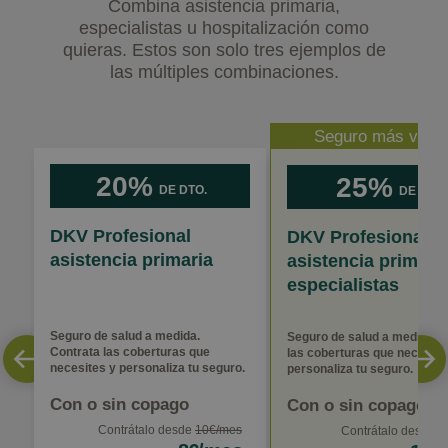
Combina asistencia primaria,
especialistas u hospitalización como
quieras. Estos son solo tres ejemplos de
las múltiples combinaciones.
Seguro más vend
20%
25%
DE DTO.
DE DTO.
DKV Profesional
DKV Profesional
asistencia primaria
asistencia primari
especialistas
Seguro de salud a medida.
Seguro de salud a medida. 
Contrata las coberturas que
las coberturas que necesite
necesites y personaliza tu seguro.
personaliza tu seguro.
Con o sin copago
Con o sin copago
Contrátalo desde
10€/mes
Contrátalo desde
2