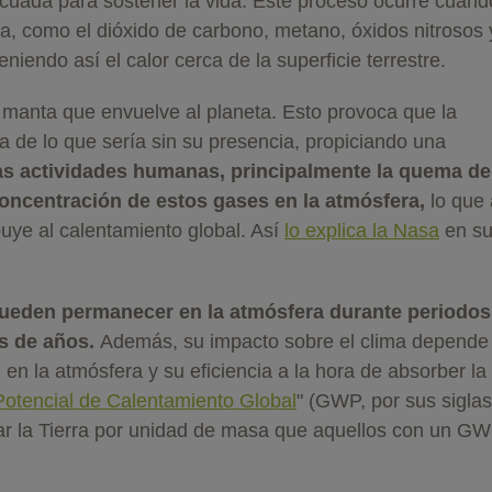
cuada para sostener la vida. Este proceso ocurre cuand
a, como el dióxido de carbono, metano, óxidos nitrosos 
niendo así el calor cerca de la superficie terrestre.
manta que envuelve al planeta. Esto provoca que la
da de lo que sería sin su presencia, propiciando una
as actividades humanas, principalmente la quema de
oncentración de estos gases en la atmósfera,
lo que 
ibuye al calentamiento global. Así
lo explica la Nasa
en s
ueden permanecer en la atmósfera durante periodos
s de años.
Además, su impacto sobre el clima depende 
n la atmósfera y su eficiencia a la hora de absorber la
Potencial de Calentamiento Global
" (GWP, por sus sigla
tar la Tierra por unidad de masa que aquellos con un G