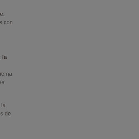
e,
s con
 la
quema
es
 la
es de