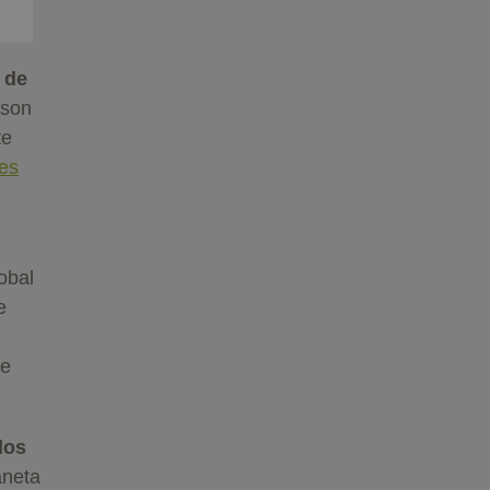
 de
 son
te
ses
obal
e
de
los
aneta