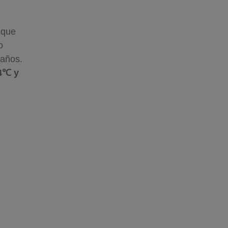
 que
o
 años.
,4℃ y