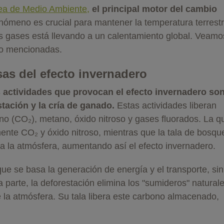
ea de Medio Ambiente,
el principal motor del cambio
enómeno es crucial para mantener la temperatura terrestr
s gases está llevando a un calentamiento global. Veamo
ro mencionadas.
sas del efecto invernadero
s actividades que provocan el efecto invernadero son
tación y la cría de ganado.
Estas actividades liberan
ono (CO₂), metano, óxido nitroso y gases fluorados. La 
ente CO₂ y óxido nitroso, mientras que la tala de bosqu
 a la atmósfera, aumentando así el efecto invernadero.
ue se basa la generación de energía y el transporte, sin
 parte, la deforestación elimina los "sumideros" natural
 la atmósfera. Su tala libera este carbono almacenado,