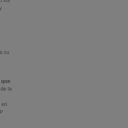
o los
y
a su
u
 que
de la
s en
WP