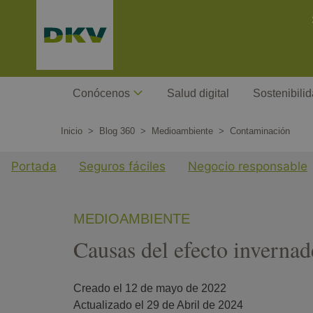
Pasar
C
al
contenido
principal
Megamenu
Conócenos
Salud digital
Sostenibili
Inicio
Blog 360
Medioambiente
Contaminación
Menu cuarto nivel Blog
Portada
Seguros fáciles
Negocio responsable
MEDIOAMBIENTE
Causas del efecto inverna
Creado el 
12 de mayo de 2022
Actualizado el 
29 de Abril de 2024