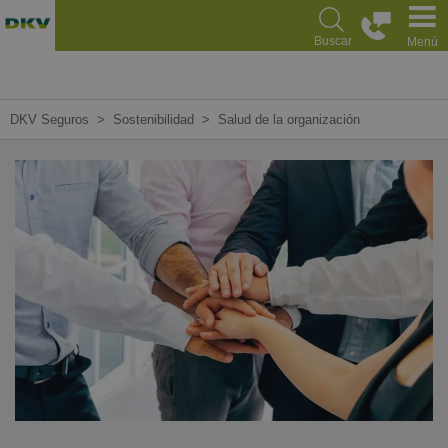
Pasar
al
Buscar
Menú
contenido
principal
DKV Seguros
Sostenibilidad
Salud de la organización