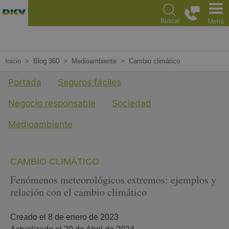
Pasar
al
Buscar
Menú
contenido
principal
Inicio
Blog 360
Medioambiente
Cambio climático
Menu cuarto nivel Blog
Portada
Seguros fáciles
Negocio responsable
Sociedad
Medioambiente
CAMBIO CLIMÁTICO
Fenómenos meteorológicos extremos: ejemplos y
relación con el cambio climático
Creado el 
8 de enero de 2023