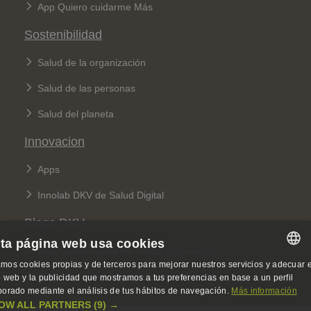
App Quiero cuidarme Más
Sostenibilidad
Salud de la organización
Salud de las personas
Salud del planeta
Innovacion
Apps
Innolab DKV de Salud Digital
Blogs DKV
ta página web usa cookies
Blog Quiero cuidarme: salud y prevención
mos cookies propias y de terceros para mejorar nuestros servicios y adecuar e
SPANISH
Blog 360: sobre seguros y sostenibilidad
io web y la publicidad que mostramos a tus preferencias en base a un perfil
borado mediante el análisis de tus hábitos de navegación.
Más información
SPANISH
OW ALL PARTNERS
(9) →