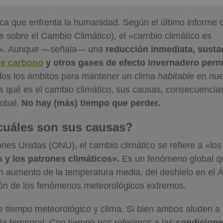
ica que enfrenta la humanidad. Según el último informe 
 sobre el Cambio Climático), el «cambio climático es
ndo». Aunque —señala— una
reducción inmediata, susta
de carbono
y otros gases de efecto invernadero permi
dos los ámbitos para mantener un clima
habitable
en nue
s qué es el cambio climático, sus causas, consecuencia
lobal.
No hay (más) tiempo que perder.
 cuáles son sus causas?
nes Unidas (ONU), el cambio climático se refiere a «los
s
y los patrones climáticos».
Es un fenómeno global q
n aumento de la temperatura media, del deshielo en el Á
cación de los fenómenos meteorológicos extremos.
tre tiempo meteorológico y clima. Si bien ambos aluden a
ala temporal. Con tiempo nos referimos a las
condicione