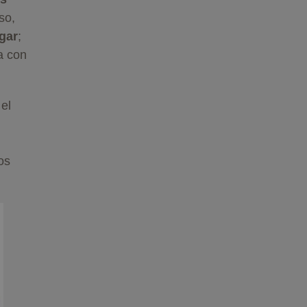
so,
gar
;
a con
el
os