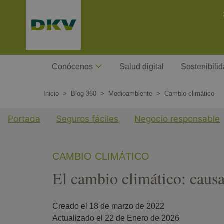
Pasar
C
al
contenido
principal
Megamenu
Conócenos
Salud digital
Sostenibili
Inicio
Blog 360
Medioambiente
Cambio climático
Menu cuarto nivel Blog
Portada
Seguros fáciles
Negocio responsable
CAMBIO CLIMÁTICO
El cambio climático: causa
Creado el 
18 de marzo de 2022
Actualizado el 
22 de Enero de 2026