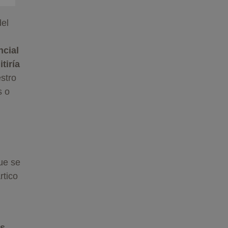
del
ncial
tiría
stro
s o
ue se
rtico
s