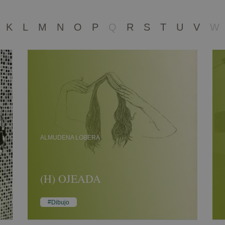
K
L
M
N
O
P
Q
R
S
T
U
V
W
ALMUDENA LOBERA
(H) OJEADA
Dibujo