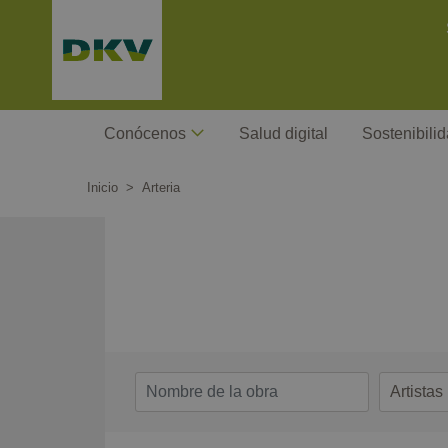
Pasar
C
al
contenido
principal
Megamenu
Conócenos
Salud digital
Sostenibili
Inicio
Arteria