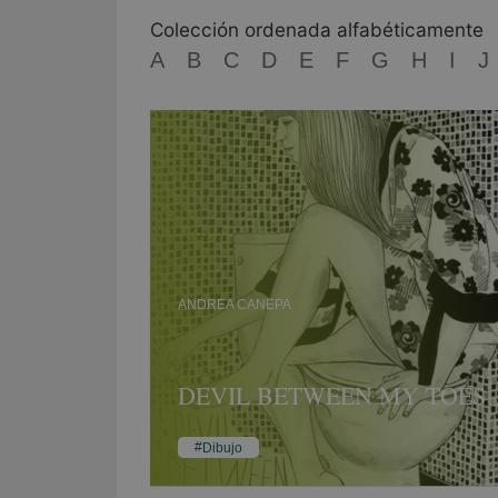
Colección ordenada alfabéticamente
A
B
C
D
E
F
G
H
I
J
ANDREA CANEPA
DEVIL BETWEEN MY TOES
Dibujo