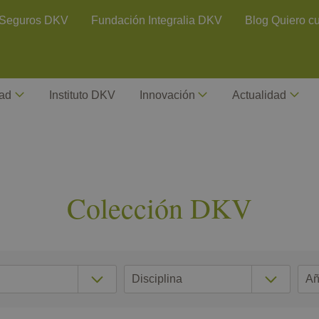
ontact Header
Seguros DKV
Fundación Integralia DKV
Blog Quiero c
dad
Instituto DKV
Innovación
Actualidad
Colección DKV