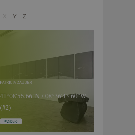
X
Y
Z
PATRICIA DAUDER
41°08'56.66"N / 08°36'43,60"W
(#2)
Dibujo