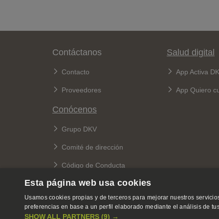
Pie de página
Contáctanos
Salud digital
Contacto
App Activa D
Proveedores
App Quiero c
Conócenos
Grupo DKV
Comité de dirección
Código de Conducta
Esta página web usa cookies
Canales de denuncia
Usamos cookies propias y de terceros para mejorar nuestros servicios
preferencias en base a un perfil elaborado mediante el análisis de t
SHOW ALL PARTNERS
(9) →