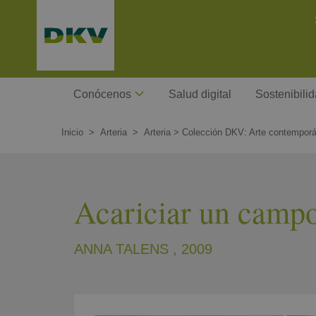
Pasar
C
al
contenido
principal
Megamenu
Conócenos
Salud digital
Sostenibili
Inicio
Arteria
Arteria > Colección DKV: Arte contemporá
Acariciar un campo
ANNA TALENS
, 2009