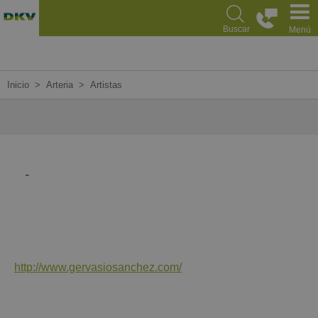
Pasar
al
Buscar
Menú
contenido
principal
Inicio
Arteria
Artistas
-
http://www.gervasiosanchez.com/