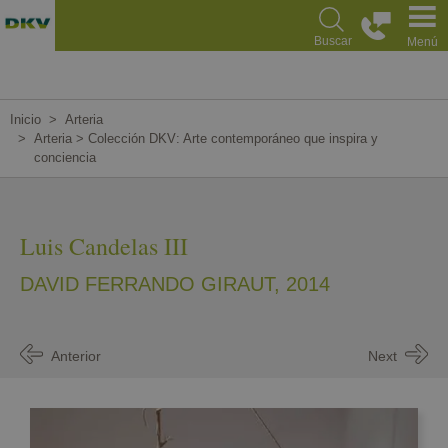
Pasar
al
Buscar
Menú
contenido
principal
Inicio
Arteria
Arteria > Colección DKV: Arte contemporáneo que inspira y
conciencia
Luis Candelas III
DAVID FERRANDO GIRAUT
, 2014
Anterior
Next