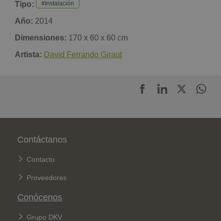
Tipo:
Instalación
Año:
2014
Dimensiones:
170 x 60 x 60 cm
Artista:
David Ferrando Giraut
Pie de página
Contáctanos
Contacto
Proveedores
Conócenos
Grupo DKV