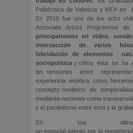
trabaja en Londres
. Es Graduado
Politécnica de Valencia y MFA en B
En 2010 fue uno de los ocho víde
Associate Artists Programme d
principalmente en vídeo, sonido
intersección de varios hil
hibridación de elementos natu
sociopolítica
y cómo ésta se ha ge
las tensiones entre represent
experiencia estética como herramie
concepto moderno de temporalid
mediante nociones como transversalid
y el paralelismo entre ésta y la grab
En sus obras
un especial interés por la persistenc