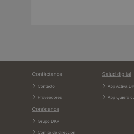
Pie de página
Contáctanos
Salud digital
Contacto
App Activa D
Proveedores
App Quiero c
Conócenos
Grupo DKV
Comité de dirección