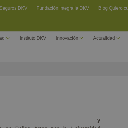
ontact Header
Seguros DKV
Fundación Integralia DKV
Blog Quiero c
dad
Instituto DKV
Innovación
Actualidad
ve y