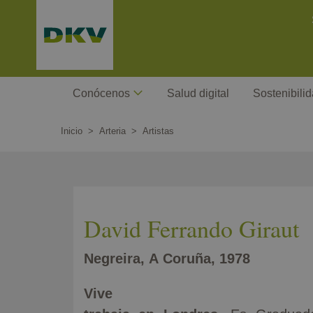
Pasar
C
al
contenido
principal
Megamenu
Conócenos
Salud digital
Sostenibili
Inicio
Arteria
Artistas
David Ferrando Giraut
Negreira, A Coruña, 1978
Vi