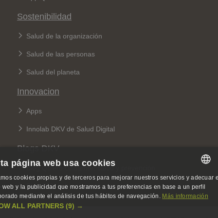
Sostenibilidad
Salud de la organización
Salud de las personas
Salud del planeta
Innovacion
Apps
Innolab DKV de Salud Digital
Blogs DKV
ta página web usa cookies
Blog Quiero cuidarme: salud y prevención
mos cookies propias y de terceros para mejorar nuestros servicios y adecuar e
SPANISH
Blog 360: sobre seguros y sostenibilidad
io web y la publicidad que mostramos a tus preferencias en base a un perfil
borado mediante el análisis de tus hábitos de navegación.
Más información
SPANISH
OW ALL PARTNERS
(9) →
Legal Menu
ENGLISH