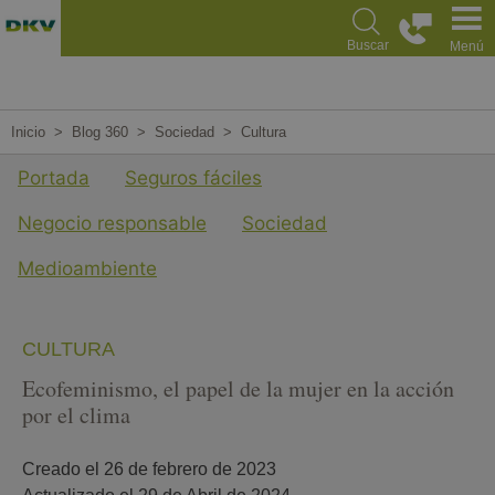
Pasar
al
Buscar
Menú
contenido
principal
Inicio
Blog 360
Sociedad
Cultura
Menu cuarto nivel Blog
Portada
Seguros fáciles
Negocio responsable
Sociedad
Medioambiente
CULTURA
Ecofeminismo, el papel de la mujer en la acción
por el clima
Creado el 
26 de febrero de 2023