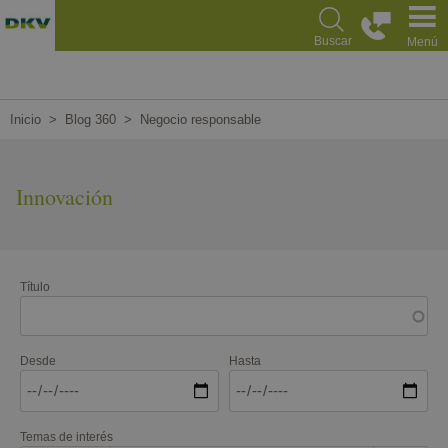
Pasar
al
Buscar
Menú
contenido
principal
Inicio
Blog 360
Negocio responsable
Innovación
Título
Desde
Hasta
Temas de interés