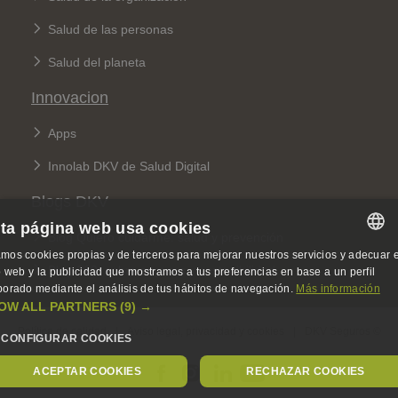
Salud de las personas
Salud del planeta
Innovacion
Apps
Innolab DKV de Salud Digital
Blogs DKV
ta página web usa cookies
Blog Quiero cuidarme: salud y prevención
mos cookies propias y de terceros para mejorar nuestros servicios y adecuar e
SPANISH
Blog 360: sobre seguros y sostenibilidad
io web y la publicidad que mostramos a tus preferencias en base a un perfil
borado mediante el análisis de tus hábitos de navegación.
Más información
SPANISH
OW ALL PARTNERS
(9) →
Legal Menu
ENGLISH
Política de calidad
Aviso legal, privacidad y cookies
DKV Seguros ©
CONFIGURAR COOKIES
GERMAN
ACEPTAR COOKIES
RECHAZAR COOKIES