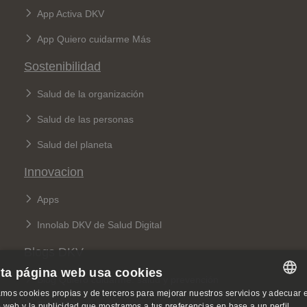
App Activa DKV
App Quiero cuidarme Más
Sostenibilidad
Salud de la organización
Salud de las personas
Salud del planeta
Innovacion
Apps
Innolab DKV de Salud Digital
Blogs DKV
ta página web usa cookies
Blog Quiero cuidarme: salud y prevención
mos cookies propias y de terceros para mejorar nuestros servicios y adecuar e
SPANISH
Blog 360: sobre seguros y sostenibilidad
io web y la publicidad que mostramos a tus preferencias en base a un perfil