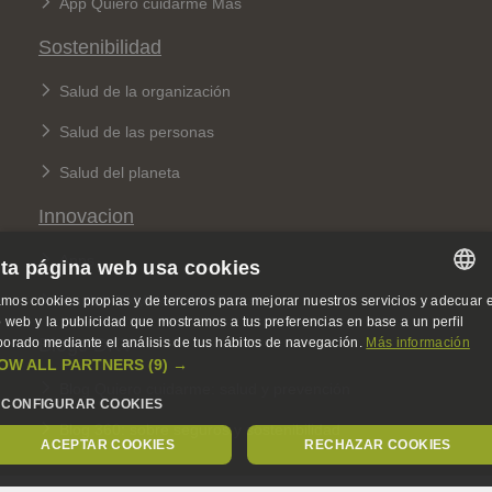
App Quiero cuidarme Más
Sostenibilidad
Salud de la organización
Salud de las personas
Salud del planeta
Innovacion
Apps
ta página web usa cookies
Innolab DKV de Salud Digital
mos cookies propias y de terceros para mejorar nuestros servicios y adecuar e
SPANISH
io web y la publicidad que mostramos a tus preferencias en base a un perfil
Blogs DKV
borado mediante el análisis de tus hábitos de navegación.
Más información
SPANISH
OW ALL PARTNERS
(9) →
Blog Quiero cuidarme: salud y prevención
ENGLISH
CONFIGURAR COOKIES
Blog 360: sobre seguros y sostenibilidad
GERMAN
ACEPTAR COOKIES
RECHAZAR COOKIES