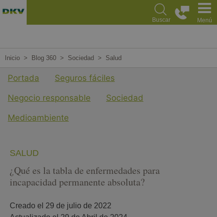
Pasar
al
Buscar
Menú
contenido
principal
Inicio
Blog 360
Sociedad
Salud
Menu cuarto nivel Blog
Portada
Seguros fáciles
Negocio responsable
Sociedad
Medioambiente
SALUD
¿Qué es la tabla de enfermedades para
incapacidad permanente absoluta?
Creado el 
29 de julio de 2022