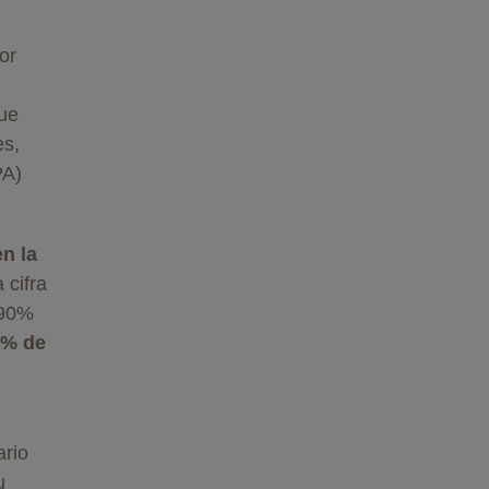
or
ue
es,
PA)
n la
 cifra
 90%
1% de
ario
u