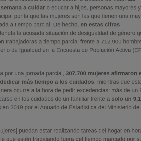
 semana a cuidar
o educar a hijos, personas mayores y
cipal por la que las mujeres son las que tienen una may
ada a tiempo parcial. De hecho,
en estas cifras
enota la acusada situación de desigualdad de género q
on trabajadoras a tiempo parcial frente a 712.900 hombr
erio de Igualdad en la Encuesta de Población Activa (E
ia por una jornada parcial,
307.700 mujeres afirmaron e
 dedicar más tiempo a los cuidados
, mientras que esta
anera ocurre a la hora de pedir excedencias: más de un
arse en los cuidados de un familiar frente a
solo un 9,
s en 2019 por el Anuario de Estadística del Ministerio de
ujeres] puedan estar realizando tareas del hogar en hor
osible que estén trabajando fuera del tiempo marcado por s