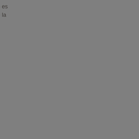
o es
 la