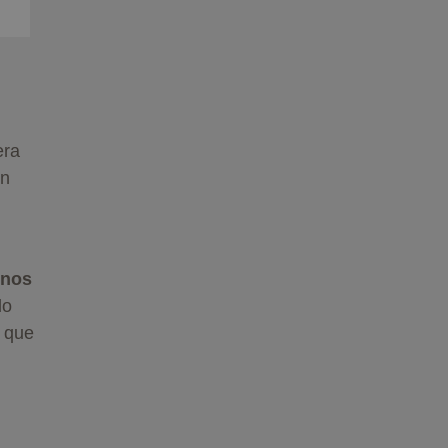
era
en
unos
lo
 que