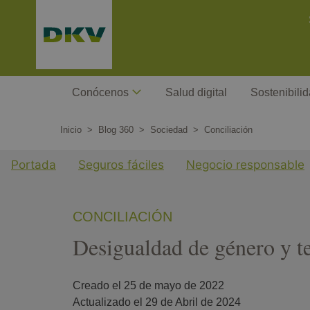
Pasar
C
al
contenido
principal
Megamenu
Conócenos
Salud digital
Sostenibili
Inicio
Blog 360
Sociedad
Conciliación
Menu cuarto nivel Blog
Portada
Seguros fáciles
Negocio responsable
CONCILIACIÓN
Desigualdad de género y te
Creado el 
25 de mayo de 2022
Actualizado el 
29 de Abril de 2024