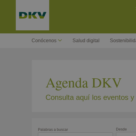
Pasar
C
al
contenido
principal
Megamenu
Conócenos
Salud digital
Sostenibili
Agenda DKV
Consulta aquí los eventos y
Desde
Palabras a buscar