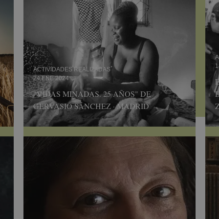
A
1
ACTIVIDADES REALIZADAS
24 ENE 2024
"VIDAS MINADAS. 25 AÑOS" DE
GERVASIO SÁNCHEZ · MADRID