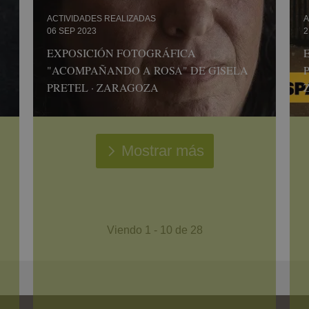
ACTIVIDADES REALIZADAS
A
06 SEP 2023
2
EXPOSICIÓN FOTOGRÁFICA
"ACOMPAÑANDO A ROSA" DE GISELA
PRETEL · ZARAGOZA
Mostrar más
Viendo 1 - 10 de 28