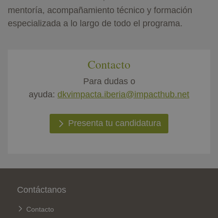
mentoría, acompañamiento técnico y formación
especializada a lo largo de todo el programa.
Contacto
Para dudas o
ayuda:
dkvimpacta.iberia@impacthub.net
Presenta tu candidatura
Pie de página
Contáctanos
Contacto