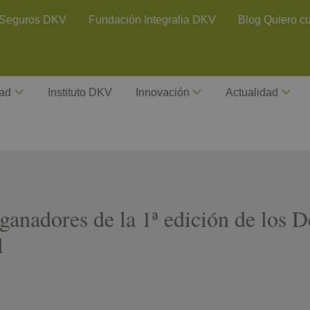
ontact Header
Seguros DKV
Fundación Integralia DKV
Blog Quiero c
dad
Instituto DKV
Innovación
Actualidad
ganadores de la 1ª edición de los 
l