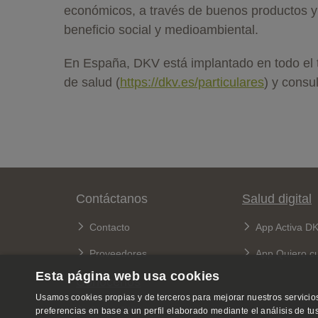
económicos, a través de buenos productos y 
beneficio social y medioambiental.
En España, DKV está implantado en todo el te
de salud (
https://dkv.es/particulares
) y consu
Pie de página
Contáctanos
Salud digital
Contacto
App Activa D
Proveedores
App Quiero c
Esta página web usa cookies
Conócenos
Usamos cookies propias y de terceros para mejorar nuestros servicios
Grupo DKV
preferencias en base a un perfil elaborado mediante el análisis de t