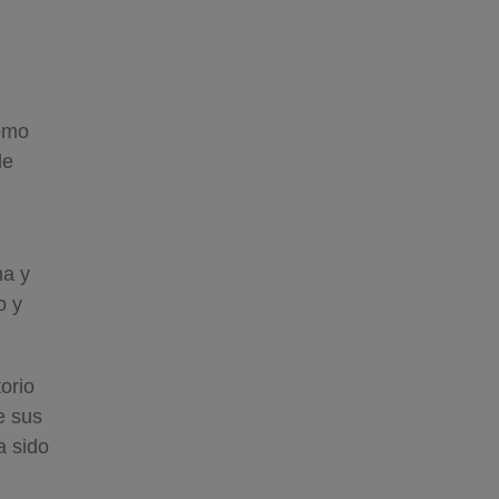
omo
de
ma y
o y
orio
e sus
a sido