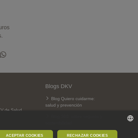
uros
s.
Blogs DKV
Blog Quiero cuidarme:
salud y prevención
KV de Salud
Blog 360: sobre seguros y
sostenibilidad
SPANISH
ACEPTAR COOKIES
RECHAZAR COOKIES