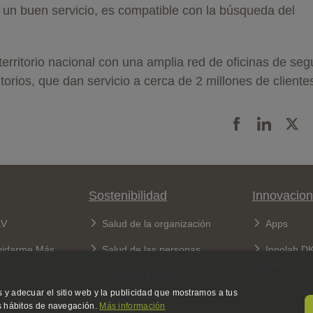
un buen servicio, es compatible con la búsqueda del
rritorio nacional con una amplia red de oficinas de seg
ltorios, que dan servicio a cerca de 2 millones de cliente
Sostenibilidad
Innovacion
KV
Salud de la organización
Apps
uidarme Más
Salud de las personas
Innolab D
Digital
Salud del planeta
 y adecuar el sitio web y la publicidad que mostramos a tus
us hábitos de navegación.
Más información