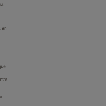
ma
s en
que
ntra
un