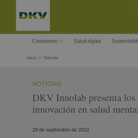
Pasar
C
al
contenido
principal
Megamenu
Conócenos
Salud digital
Sostenibili
Inicio
Noticias
NOTICIAS
DKV Innolab presenta los 
innovación en salud menta
28 de septiembre de 2022