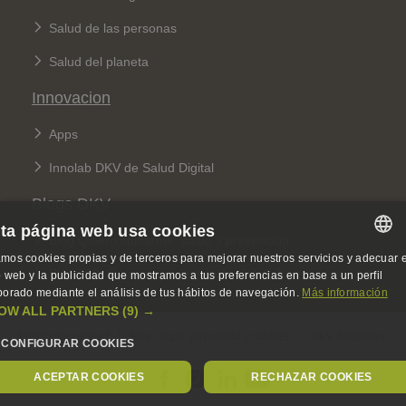
Salud de las personas
Salud del planeta
Innovacion
Apps
Innolab DKV de Salud Digital
Blogs DKV
ta página web usa cookies
Blog Quiero cuidarme: salud y prevención
mos cookies propias y de terceros para mejorar nuestros servicios y adecuar e
SPANISH
Blog 360: sobre seguros y sostenibilidad
io web y la publicidad que mostramos a tus preferencias en base a un perfil
borado mediante el análisis de tus hábitos de navegación.
Más información
SPANISH
OW ALL PARTNERS
(9) →
Legal Menu
ENGLISH
Política de calidad
Aviso legal, privacidad y cookies
DKV Seguros ©
CONFIGURAR COOKIES
GERMAN
ACEPTAR COOKIES
RECHAZAR COOKIES