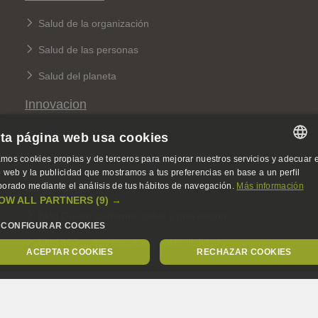
Salud de la organización
Salud de las personas
Salud del planeta
Innovacion
Apps
ta página web usa cookies
Innolab DKV de Salud Digital
mos cookies propias y de terceros para mejorar nuestros servicios y adecuar e
SPANISH
io web y la publicidad que mostramos a tus preferencias en base a un perfil
Blogs DKV
borado mediante el análisis de tus hábitos de navegación.
Más información
SPANISH
OW ALL PARTNERS
(9) →
Blog Quiero cuidarme: salud y prevención
ENGLISH
CONFIGURAR COOKIES
Blog 360: sobre seguros y sostenibilidad
GERMAN
ACEPTAR COOKIES
RECHAZAR COOKIES
Legal Menu
OBLIGATORIAS
ANALÍTICA
PUBLICIDAD
Política de calidad
Aviso legal, privacidad y cookies
DKV Seguros ©