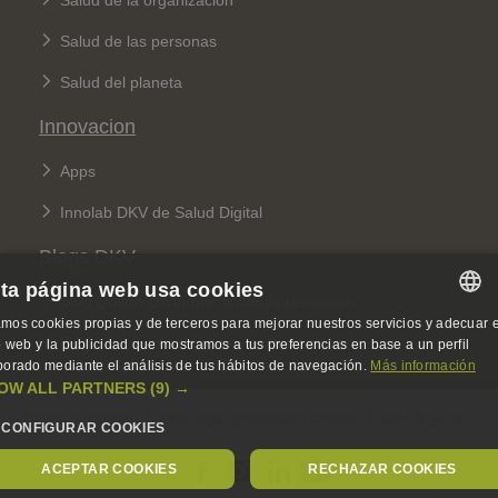
Salud de la organización
Salud de las personas
Salud del planeta
Innovacion
Apps
Innolab DKV de Salud Digital
Blogs DKV
ta página web usa cookies
Blog Quiero cuidarme: salud y prevención
mos cookies propias y de terceros para mejorar nuestros servicios y adecuar e
SPANISH
Blog 360: sobre seguros y sostenibilidad
io web y la publicidad que mostramos a tus preferencias en base a un perfil
borado mediante el análisis de tus hábitos de navegación.
Más información
SPANISH
OW ALL PARTNERS
(9) →
Legal Menu
ENGLISH
Política de calidad
Aviso legal, privacidad y cookies
DKV Seguros ©
CONFIGURAR COOKIES
GERMAN
ACEPTAR COOKIES
RECHAZAR COOKIES