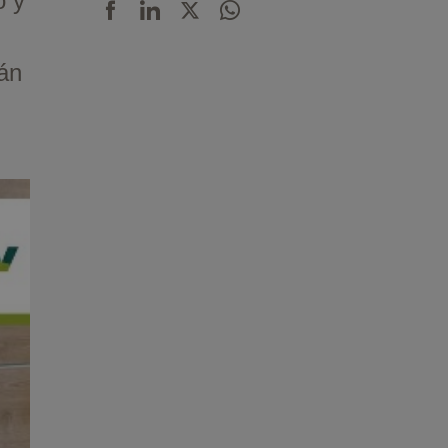
o y
án