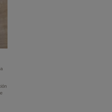
ha
ción
de