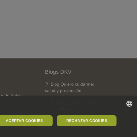
Blogs DKV
Blog Quiero cuidarme:
salud y prevención
KV de Salud
Blog 360: sobre seguros y
sostenibilidad
SPANISH
ACEPTAR COOKIES
RECHAZAR COOKIES
SPANISH