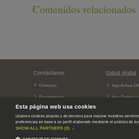
Contenidos relacionados
Pie de página
Contáctanos
Salud digital
Contacto
App Activa D
Proveedores
App Quiero c
Esta página web usa cookies
Conócenos
Usamos cookies propias y de terceros para mejorar nuestros servicios
Grupo DKV
preferencias en base a un perfil elaborado mediante el análisis de t
SHOW ALL PARTNERS
(9) →
Comité de dirección