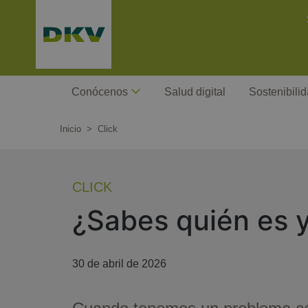
Pasar
C
al
contenido
principal
Megamenu
Conócenos
Salud digital
Sostenibili
Inicio
Click
CLICK
¿Sabes quién es y
30 de abril de 2026