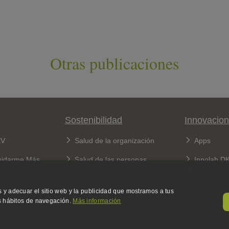
Otras publicaciones
Sostenibilidad
Innovacion
KV
Salud de la organización
Apps
uidarme Más
Salud de las personas
Innolab D
Digital
Salud del planeta
 y adecuar el sitio web y la publicidad que mostramos a tus
us hábitos de navegación.
Más información