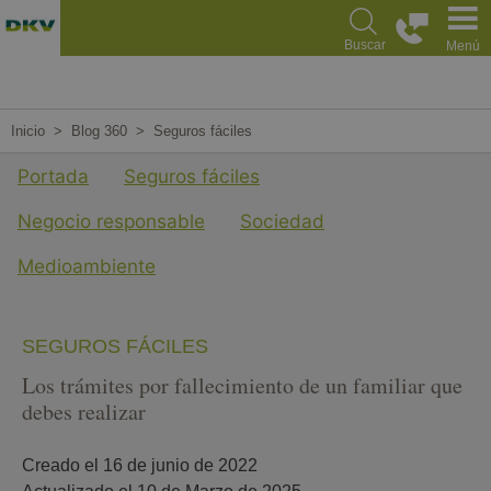
Pasar
al
Buscar
Menú
contenido
principal
Inicio
Blog 360
Seguros fáciles
Menu cuarto nivel Blog
Portada
Seguros fáciles
Negocio responsable
Sociedad
Medioambiente
SEGUROS FÁCILES
Los trámites por fallecimiento de un familiar que
debes realizar
Creado el 
16 de junio de 2022