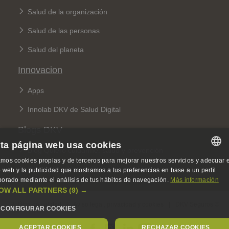
Salud de la organización
Salud de las personas
Salud del planeta
Innovacion
Apps
Innolab DKV de Salud Digital
Blogs DKV
ta página web usa cookies
Blog Quiero cuidarme: salud y prevención
mos cookies propias y de terceros para mejorar nuestros servicios y adecuar e
SPANISH
Blog 360: sobre seguros y sostenibilidad
io web y la publicidad que mostramos a tus preferencias en base a un perfil
borado mediante el análisis de tus hábitos de navegación.
Más información
SPANISH
OW ALL PARTNERS
(9) →
Legal Menu
ENGLISH
Política de calidad
Aviso legal, privacidad y cookies
DKV Seguros ©
CONFIGURAR COOKIES
GERMAN
ACEPTAR COOKIES
RECHAZAR COOKIES