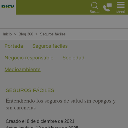
Pasar
al
Buscar
Menú
contenido
principal
Inicio
Blog 360
Seguros fáciles
Menu cuarto nivel Blog
Portada
Seguros fáciles
Negocio responsable
Sociedad
Medioambiente
SEGUROS FÁCILES
Entendiendo los seguros de salud sin copagos y
sin carencias
Creado el 
8 de diciembre de 2021