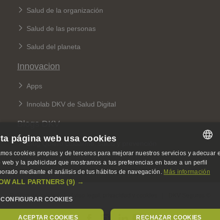
Salud de la organización
Salud de las personas
Salud del planeta
Innovacion
Apps
Innolab DKV de Salud Digital
Blogs DKV
ta página web usa cookies
Blog Quiero cuidarme: salud y prevención
mos cookies propias y de terceros para mejorar nuestros servicios y adecuar e
SPANISH
Blog 360: sobre seguros y sostenibilidad
io web y la publicidad que mostramos a tus preferencias en base a un perfil
borado mediante el análisis de tus hábitos de navegación.
Más información
SPANISH
OW ALL PARTNERS
(9) →
Legal Menu
ENGLISH
Política de calidad
Aviso legal, privacidad y cookies
DKV Seguros ©
CONFIGURAR COOKIES
GERMAN
ACEPTAR COOKIES
RECHAZAR COOKIES