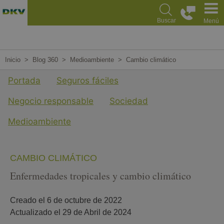
Pasar
al
Buscar
Menú
contenido
principal
Inicio
Blog 360
Medioambiente
Cambio climático
Menu cuarto nivel Blog
Portada
Seguros fáciles
Negocio responsable
Sociedad
Medioambiente
CAMBIO CLIMÁTICO
Enfermedades tropicales y cambio climático
Creado el 
6 de octubre de 2022
Actualizado el 
29 de Abril de 2024